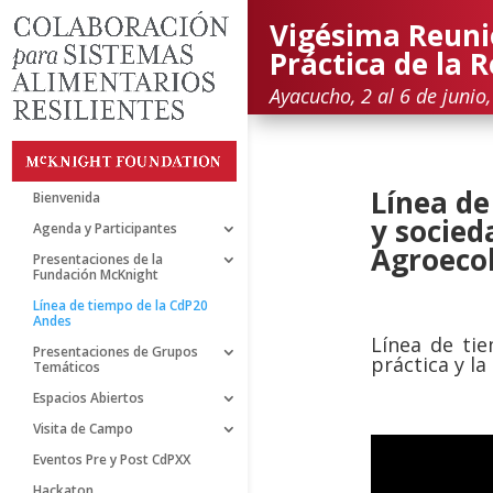
Vigésima Reuni
Práctica de la 
Ayacucho, 2 al 6 de junio
Línea de
Bienvenida
y socied
Agenda y Participantes
Agroeco
Presentaciones de la
Fundación McKnight
Línea de tiempo de la CdP20
Andes
Línea de ti
Presentaciones de Grupos
práctica y la
Temáticos
Espacios Abiertos
Visita de Campo
Eventos Pre y Post CdPXX
Hackaton